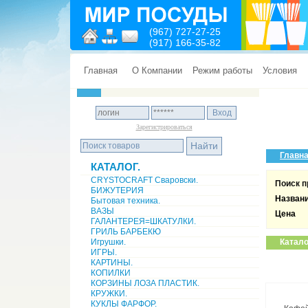
(967) 727-27-25
(917) 166-35-82
Главная
О Компании
Режим работы
Условия
Зарегистрироваться
Главн
КАТАЛОГ.
CRYSTOCRAFT Сваровски.
Поиск п
БИЖУТЕРИЯ
Назван
Бытовая техника.
ВАЗЫ
Цена
ГАЛАНТЕРЕЯ=ШКАТУЛКИ.
ГРИЛЬ БАРБЕКЮ
Игрушки.
Катало
ИГРЫ.
КАРТИНЫ.
КОПИЛКИ
КОРЗИНЫ ЛОЗА ПЛАСТИК.
КРУЖКИ.
КУКЛЫ ФАРФОР.