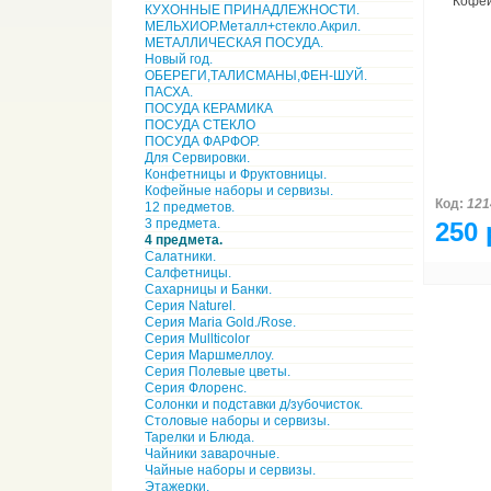
Кофей
КУХОННЫЕ ПРИНАДЛЕЖНОСТИ.
МЕЛЬХИОР.Металл+стекло.Акрил.
МЕТАЛЛИЧЕСКАЯ ПОСУДА.
Новый год.
ОБЕРЕГИ,ТАЛИСМАНЫ,ФЕН-ШУЙ.
ПАСХА.
ПОСУДА КЕРАМИКА
ПОСУДА СТЕКЛО
ПОСУДА ФАРФОР.
Для Сервировки.
Конфетницы и Фруктовницы.
Кофейные наборы и сервизы.
Код:
121
12 предметов.
3 предмета.
250 
4 предмета.
Салатники.
Салфетницы.
Сахарницы и Банки.
Серия Naturel.
Серия Maria Gold./Rose.
Серия Mullticolor
Серия Маршмеллоу.
Серия Полевые цветы.
Серия Флоренс.
Солонки и подставки д/зубочисток.
Столовые наборы и сервизы.
Тарелки и Блюда.
Чайники заварочные.
Чайные наборы и сервизы.
Этажерки.