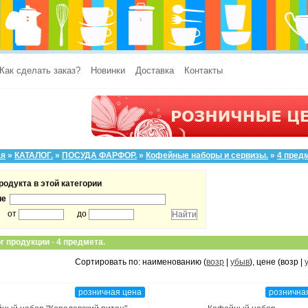
Как сделать заказ?
Новинки
Доставка
Контакты
ая
»
КАТАЛОГ.
»
ПОСУДА ФАРФОР.
»
Кофейные наборы и сервизы.
»
4 пред
родукта в этой категории
ие
от
до
г продукции
-
4 предмета.
Сортировать по: наименованию (
возр
|
убыв
), цене (возр |
розничная цена
рознична