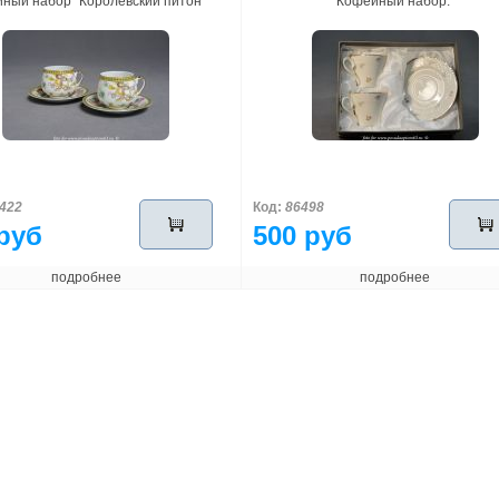
ный набор "Королевский питон"
Кофейный набор.
422
Код:
86498
руб
500 руб
подробнее
подробнее