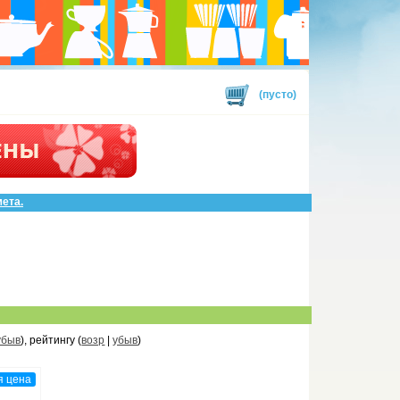
(пусто)
мета.
убыв
), рейтингу (
возр
|
убыв
)
я цена