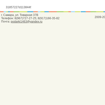
31857227d113844f
г. Самара, ул. Товарная 37В
2009-2
Телефон: 8(967)727-27-25; 8(917)166-35-82
Почта:
podarki1463@yandex.ru