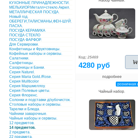
Набор чайный.
КУХОННЫЕ ПРИНАДЛЕЖНОСТИ.
МЕЛЬХИОР.Металл+стекло.Акрил.
МЕТАЛЛИЧЕСКАЯ ПОСУДА.
Новый год.
ОБЕРЕГИ,ТАЛИСМАНЫ,ФЕН-ШУЙ.
ПАСХА.
ПОСУДА КЕРАМИКА
ПОСУДА СТЕКЛО
ПОСУДА ФАРФОР.
Для Сервировки.
Конфетницы и Фруктовницы.
Кофейные наборы и сервизы.
Код:
25469
Салатники.
Салфетницы.
4280 руб
Сахарницы и Банки.
Серия Naturel.
Серия Maria Gold./Rose.
подробнее
Серия Mullticolor
розничная 
Серия Маршмеллоу.
Серия Полевые цветы.
Чайный набор.
Серия Флоренс.
Солонки и подставки д/зубочисток.
Столовые наборы и сервизы.
Тарелки и Блюда.
Чайники заварочные.
Чайные наборы и сервизы.
12 предметов.
14 предметов.
2 предмета.
22 предмета.