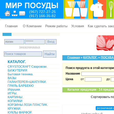
(967) 727-27-25
(917) 166-35-82
Главная
О Компании
Режим работы
Условия
Как сделать зак
Зарегистрироваться
Главная
»
КАТАЛОГ.
»
ПОСУДА
КАТАЛОГ.
CRYSTOCRAFT Сваровски.
Поиск продукта в этой категори
БИЖУТЕРИЯ
Название
Бытовая техника.
ВАЗЫ
Цена
от
до
ГАЛАНТЕРЕЯ=ШКАТУЛКИ.
ГРИЛЬ БАРБЕКЮ
Игрушки.
Каталог продукции
-
14 предме
ИГРЫ.
Сортировать по
КАРТИНЫ.
КОПИЛКИ
КОРЗИНЫ ЛОЗА ПЛАСТИК.
розничная 
КРУЖКИ.
КУКЛЫ ФАРФОР.